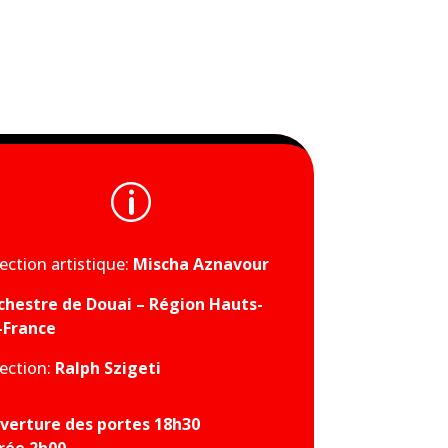
p
ection artistique:
Mischa Aznavour
chestre de Douai – Région Hauts-
-France
rection:
Ralph Szigeti
verture des portes 18h30
rée 2
h00