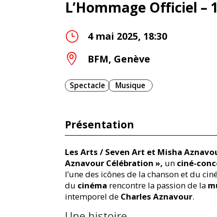
L’Hommage Officiel – 
}
4 mai 2025, 18:30

BFM, Genève
Spectacle
Musique
Présentation
Les Arts / Seven Art et Misha Aznavo
Aznavour Célébration »,
un
ciné-conc
l’une des icônes de la chanson et du cin
du
cinéma
rencontre la passion de la
m
intemporel de
Charles Aznavour
.
Une histoire