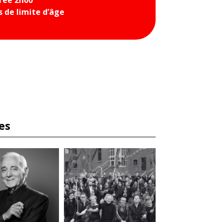
s de limite d’âge
es