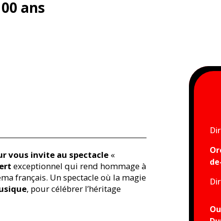
100 ans
Dir
Or
ur vous invite au spectacle
«
de
ert
exceptionnel qui rend hommage à
éma français. Un spectacle où la magie
Di
usique
, pour célébrer l’héritage
Ou
Du